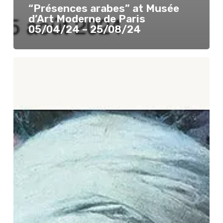
“Présences arabes” at Musée
d’Art Moderne de Paris
05/04/24 – 25/08/24
“Étienne
Dinet,
passions
algérienne”
at
Institut
du
Monde
Arabe
30/01/24
–